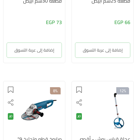
قطعة 25سم أبيض
قطعة 30سم أبيض
73 EGP
66 EGP
إضافة إلى عربة التسوق
إضافة إلى عربة التسوق
8%
12%
عجلة قياس بوش - أقصى
صاروخ قطع وتجليخ 9"