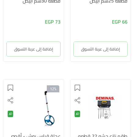
قطعة 25سم أبيض
قطعة 30سم أبيض
73 EGP
66 EGP
إضافة إلى عربة التسوق
إضافة إلى عربة التسوق
12%
طقم نازع حشو 22 قطعه
عجلة قياس بوش - أقصى