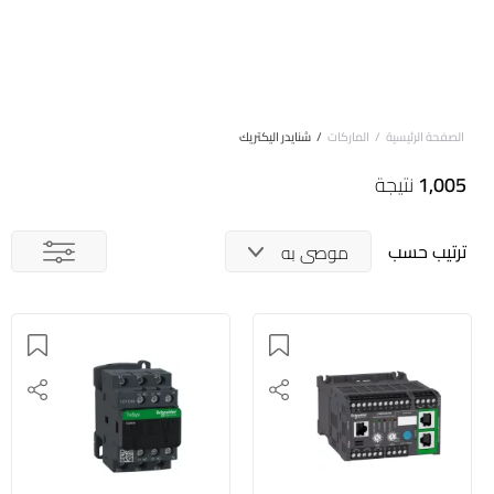
الصفحة الرئيسية
/
الماركات
/
شنايدر اليكتريك
1,005
نتيجة
ترتيب حسب
موصى به