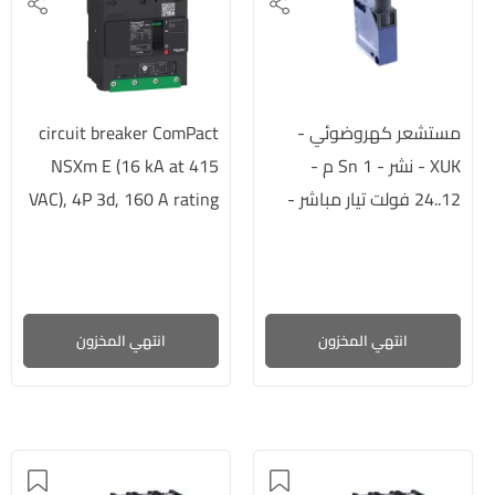
مستشعر كهروضوئي -
circuit breaker ComPact
XUK - نشر - Sn 1 م -
NSXm E (16 kA at 415
12..24 فولت تيار مباشر -
VAC), 4P 3d, 160 A rating
TMD trip unit, EverLink
M12
conne...
انتهي المخزون
انتهي المخزون