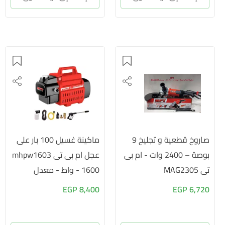
صاروخ قطعية و تجليخ 9
ماكينة غسيل 100 بار على
بوصة – 2400 وات - ام بى
عجل ام بى تى mhpw1603
تى MAG2305
- 1600 واط - معدل
التصريف 6.5 - 5.5 لتر /
8,400 EGP
6,720 EGP
دقيقة