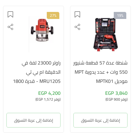
27%
19%
شنطة عدة 57 قطعة شنيور
راوتر 23000 لفة في
550 وات + عدد يدوية MPT
الدقيقة ام بي تي
موديل MPTK01
MRU1205 - قدرة 1800
وات 12 مم
4,200 EGP
3,840 EGP
(وفر 900 EGP)
(وفر 1,572 EGP)
إضافة إلى عربة التسوق
إضافة إلى عربة التسوق