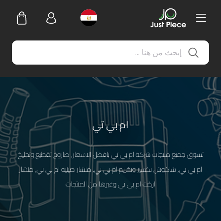
ام بي تي
تسوق جميع منتجات شركة ام بي تي بافضل الاسعار, صاروخ تقطيع وتجليخ
ام بي تي, شاكوش تكسير وتخريم ام بي تي, منشار صينية ام بي تي, منشار
اركت ام بي تي وغيرها من المنتجات