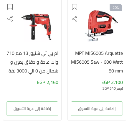
20%
MPT MJS6005 Arquette
ام بي تي شنيور 13 مم 710
MJS6005 Saw - 600 Watt
وات عادة و دقاق يمين و
80 mm
شمال من 0 الي 3000 لفة
في دقيقة MID7106
2,160 EGP
2,100 EGP
(وفر 540 EGP)
إضافة إلى عربة التسوق
إضافة إلى عربة التسوق