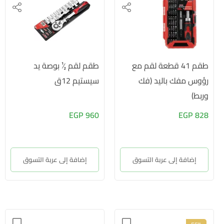
طقم 41 قطعة لقم مع
طقم لقم ½ بوصة يد
رؤوس مفك باليد (فك
سيستيم 12ق
وربط)
960 EGP
828 EGP
إضافة إلى عربة التسوق
إضافة إلى عربة التسوق