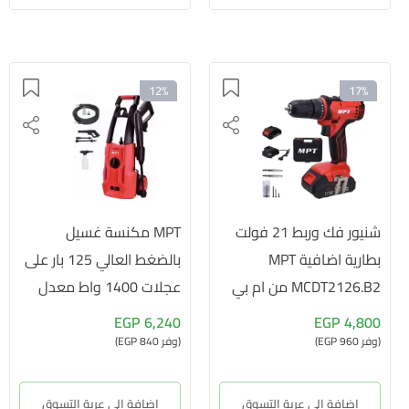
12%
17%
شنيور فك وربط 21 فولت
MPT مكنسة غسيل
بطارية اضافية MPT
بالضغط العالي 125 بار على
MCDT2126.B2 من ام بي
عجلات 1400 واط معدل
تي 0.375 بوصة
تصريف 6.5 و 5.5 لترات
6,240 EGP
4,800 EGP
خرطوم 5 أمتار وخز...
(وفر 960 EGP)
(وفر 840 EGP)
إضافة إلى عربة التسوق
إضافة إلى عربة التسوق